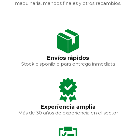
maquinaria, mandos finales y otros recambios.
Explora nuestra
Amplia selección
sección de
de implementos
martillos
hidráulicos para
hidráulicos:
maquinaria de
potencia,
obra pública y
durabilidad y el
civil: cazos,
mejor precio para
enganches y
Envíos rápidos
tu maquinaria de
accesorios que
Stock disponible para entrega inmediata
construcción.
aumentan la
Soluciones
productividad y
adaptadas a cada
la versatilidad de
tipo de obra.
tus equipos.
Experiencia amplia
Más de 30 años de experiencia en el sector