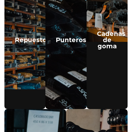
Cadenas
Repuestos
Punteros
de
goma
Descubre
Encuentra
Cadenas
nuestra
punteros
de
gama
de alta
goma
de
resistencia
reforzadas