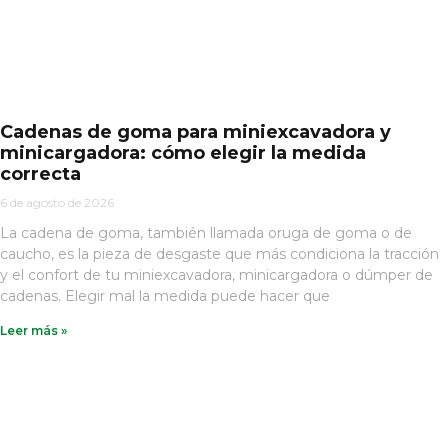
Cadenas de goma para miniexcavadora y
minicargadora: cómo elegir la medida
correcta
6 de agosto de 2026
La cadena de goma, también llamada oruga de goma o de
caucho, es la pieza de desgaste que más condiciona la tracción
y el confort de tu miniexcavadora, minicargadora o dúmper de
cadenas. Elegir mal la medida puede hacer que
Leer más »