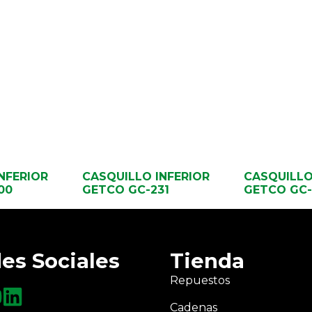
NFERIOR
CASQUILLO INFERIOR
CASQUILLO
00
GETCO GC-231
GETCO GC-
es Sociales
Tienda
Repuestos
Cadenas