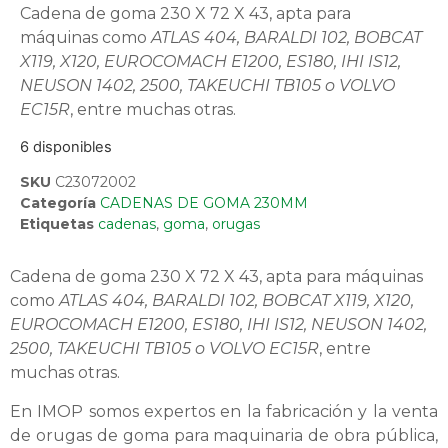
Cadena de goma 230 X 72 X 43, apta para
máquinas como
ATLAS 404, BARALDI 102, BOBCAT
X119, X120, EUROCOMACH E1200, ES180, IHI IS12,
NEUSON 1402, 2500, TAKEUCHI TB105 o VOLVO
EC15R
, entre muchas otras.
6 disponibles
SKU
C23072002
Categoría
CADENAS DE GOMA 230MM
Etiquetas
cadenas
,
goma
,
orugas
Cadena de goma 230 X 72 X 43, apta para máquinas
como
ATLAS 404, BARALDI 102, BOBCAT X119, X120,
EUROCOMACH E1200, ES180, IHI IS12, NEUSON 1402,
2500, TAKEUCHI TB105 o VOLVO EC15R
, entre
muchas otras.
En IMOP somos expertos en la fabricación y la venta
de orugas de goma para maquinaria de obra pública,