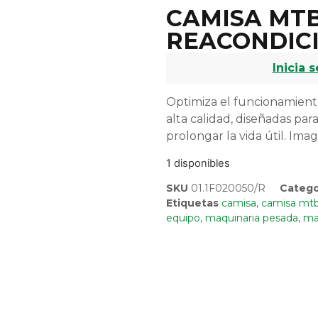
CAMISA MTB
REACONDIC
Inicia 
Optimiza el funcionamiento
alta calidad, diseñadas par
prolongar la vida útil. Imag
1 disponibles
SKU
01.1F020050/R
Catego
Etiquetas
camisa
,
camisa mt
equipo
,
maquinaria pesada
,
mar