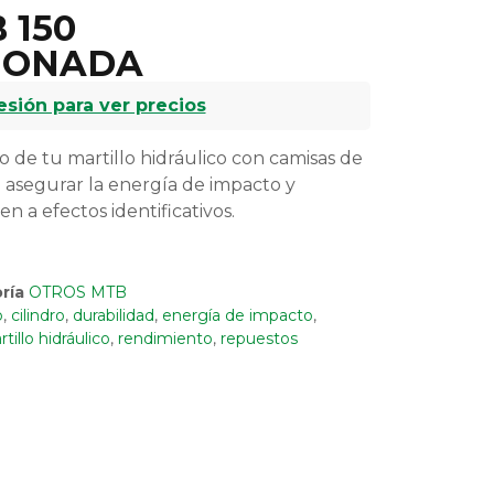
 150
IONADA
sesión para ver precios
 de tu martillo hidráulico con camisas de
a asegurar la energía de impacto y
en a efectos identificativos.
ría
OTROS MTB
b
,
cilindro
,
durabilidad
,
energía de impacto
,
tillo hidráulico
,
rendimiento
,
repuestos