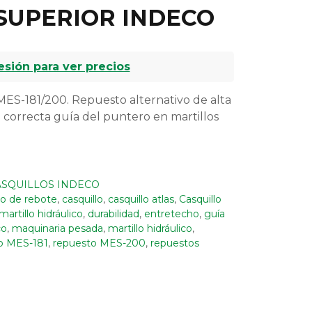
SUPERIOR INDECO
sesión para ver precios
MES-181/200. Repuesto alternativo de alta
a correcta guía del puntero en martillos
ASQUILLOS INDECO
ro de rebote
,
casquillo
,
casquillo atlas
,
Casquillo
rtillo hidráulico
,
durabilidad
,
entretecho
,
guía
co
,
maquinaria pesada
,
martillo hidráulico
,
o MES-181
,
repuesto MES-200
,
repuestos