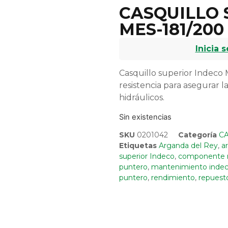
CASQUILLO 
MES-181/200
Inicia 
Casquillo superior Indeco 
resistencia para asegurar l
hidráulicos.
Sin existencias
SKU
0201042
Categoría
C
Etiquetas
Arganda del Rey
,
a
superior Indeco
,
componente ma
puntero
,
mantenimiento inde
puntero
,
rendimiento
,
repuest