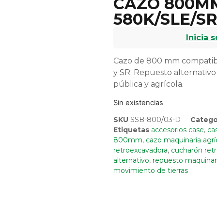
CAZO 800M
580K/SLE/S
Inicia 
Cazo de 800 mm compatibl
y SR. Repuesto alternativo
pública y agrícola.
Sin existencias
SKU
SSB-800/03-D
Catego
Etiquetas
accesorios case
,
ca
800mm
,
cazo maquinaria agrí
retroexcavadora
,
cucharón ret
alternativo
,
repuesto maquinar
movimiento de tierras