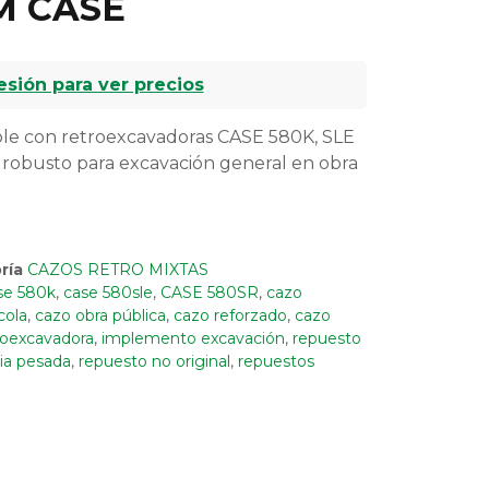
M CASE
R
sesión para ver precios
e con retroexcavadoras CASE 580K, SLE
 robusto para excavación general en obra
ría
CAZOS RETRO MIXTAS
se 580k
,
case 580sle
,
CASE 580SR
,
cazo
cola
,
cazo obra pública
,
cazo reforzado
,
cazo
roexcavadora
,
implemento excavación
,
repuesto
ia pesada
,
repuesto no original
,
repuestos