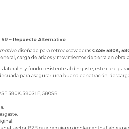
 SR – Repuesto Alternativo
rnativo
diseñado para retroexcavadoras
CASE 580K, 58
general, carga de áridos y movimientos de tierra en obra 
 laterales y fondo resistente al desgaste, este cazo gara
 adecuada para asegurar una buena penetración, descarga
SE 580K, 580SLE, 580SR.
a.
desgaste.
ginal.
les del sector B2B que requieren implementos fiables pa