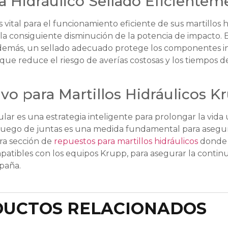
a Hidráulico Sellado Eficiente
s vital para el funcionamiento eficiente de sus martillo
y la consiguiente disminución de la potencia de impacto. 
Además, un sellado adecuado protege los componentes int
que reduce el riesgo de averías costosas y los tiempos d
o para Martillos Hidráulicos K
r es una estrategia inteligente para prolongar la vida ú
 juego de juntas es una medida fundamental para asegura
tra sección de
repuestos para martillos hidráulicos
donde 
ibles con los equipos Krupp, para asegurar la continui
paña.
UCTOS RELACIONADOS