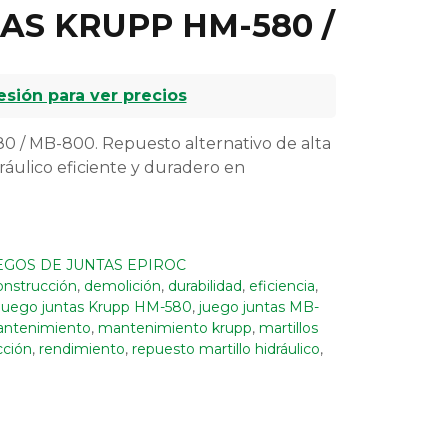
AS KRUPP HM-580 /
sesión para ver precios
 / MB-800. Repuesto alternativo de alta
ráulico eficiente y duradero en
EGOS DE JUNTAS EPIROC
onstrucción
,
demolición
,
durabilidad
,
eficiencia
,
Juego juntas Krupp HM-580
,
juego juntas MB-
ntenimiento
,
mantenimiento krupp
,
martillos
cción
,
rendimiento
,
repuesto martillo hidráulico
,