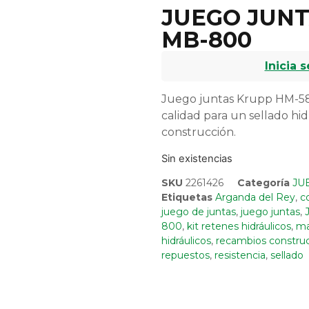
JUEGO JUNT
MB-800
Inicia 
Juego juntas Krupp HM-580
calidad para un sellado hid
construcción.
Sin existencias
SKU
2261426
Categoría
JU
Etiquetas
Arganda del Rey
,
c
juego de juntas
,
juego juntas
,
800
,
kit retenes hidráulicos
,
ma
hidráulicos
,
recambios constru
repuestos
,
resistencia
,
sellado