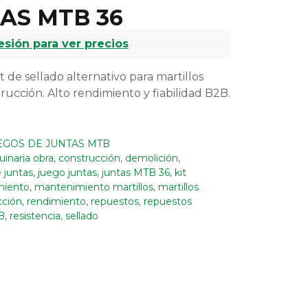
AS MTB 36
sesión para ver precios
e sellado alternativo para martillos
rucción. Alto rendimiento y fiabilidad B2B.
EGOS DE JUNTAS MTB
naria obra
,
construcción
,
demolición
,
 juntas
,
juego juntas
,
juntas MTB 36
,
kit
miento
,
mantenimiento martillos
,
martillos
cción
,
rendimiento
,
repuestos
,
repuestos
B
,
resistencia
,
sellado