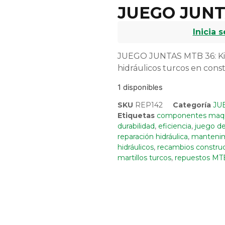
JUEGO JUNT
Inicia 
JUEGO JUNTAS MTB 36: Kit d
hidráulicos turcos en const
1 disponibles
SKU
REP142
Categoría
JU
Etiquetas
componentes maqui
durabilidad
,
eficiencia
,
juego de
reparación hidráulica
,
manteni
hidráulicos
,
recambios constru
martillos turcos
,
repuestos MT