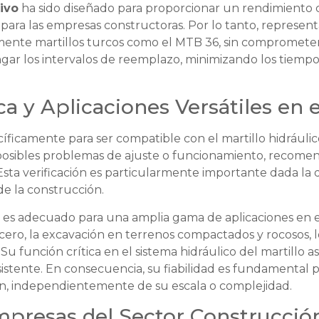
tivo
ha sido diseñado para proporcionar un rendimiento c
 para las empresas constructoras. Por lo tanto, represen
nte martillos turcos como el MTB 36, sin comprometer la
gar los intervalos de reemplazo, minimizando los tiempos
a y Aplicaciones Versátiles en 
cíficamente para ser compatible con el martillo hidráuli
posibles problemas de ajuste o funcionamiento, recomen
Esta verificación es particularmente importante dada la 
 de la construcción.
es adecuado para una amplia gama de aplicaciones en el
ro, la excavación en terrenos compactados y rocosos, los
 Su función crítica en el sistema hidráulico del martillo
istente. En consecuencia, su fiabilidad es fundamental 
ón, independientemente de su escala o complejidad.
mpresas del Sector Construcció