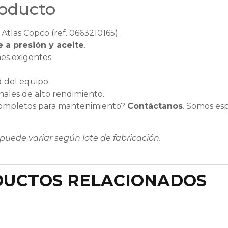
roducto
tlas Copco (ref. 0663210165).
 a presión y aceite
.
es exigentes.
d del equipo.
ales de alto rendimiento.
s completos para mantenimiento?
Contáctanos
. Somos esp
puede variar según lote de fabricación.
UCTOS RELACIONADOS