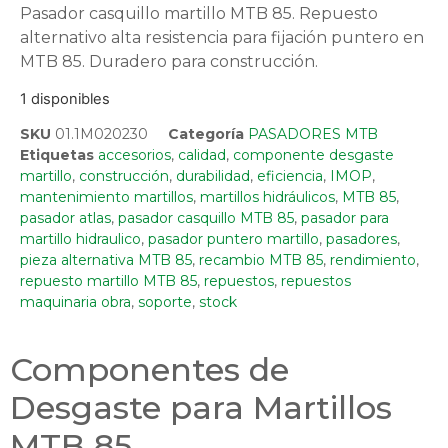
Pasador casquillo martillo MTB 85. Repuesto
alternativo alta resistencia para fijación puntero en
MTB 85. Duradero para construcción.
1 disponibles
SKU
01.1M020230
Categoría
PASADORES MTB
Etiquetas
accesorios
,
calidad
,
componente desgaste
martillo
,
construcción
,
durabilidad
,
eficiencia
,
IMOP
,
mantenimiento martillos
,
martillos hidráulicos
,
MTB 85
,
pasador atlas
,
pasador casquillo MTB 85
,
pasador para
martillo hidraulico
,
pasador puntero martillo
,
pasadores
,
pieza alternativa MTB 85
,
recambio MTB 85
,
rendimiento
,
repuesto martillo MTB 85
,
repuestos
,
repuestos
maquinaria obra
,
soporte
,
stock
Componentes de
Desgaste para Martillos
MTB 85