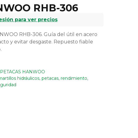
NWOO RHB-306
sesión para ver precios
NWOO RHB-306. Guía del útil en acero
cto y evitar desgaste. Repuesto fiable
.
PETACAS HANWOO
artillos hidráulicos
,
petacas
,
rendimiento
,
guridad