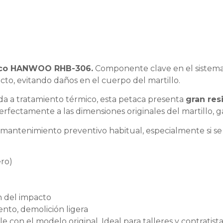
lico HANWOO RHB-306.
Componente clave en el sistema 
acto, evitando daños en el cuerpo del martillo.
ida a tratamiento térmico, esta petaca presenta
gran res
perfectamente a las dimensiones originales del martillo, g
l mantenimiento preventivo habitual, especialmente si se
ero)
ón del impacto
nto, demolición ligera
 con el modelo original. Ideal para talleres y contratist