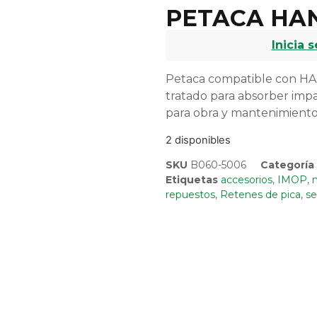
PETACA HA
Inicia 
Petaca compatible con HA
tratado para absorber impa
para obra y mantenimiento
2 disponibles
SKU
B060-5006
Categoría
Etiquetas
accesorios
,
IMOP
,
m
repuestos
,
Retenes de pica
,
se