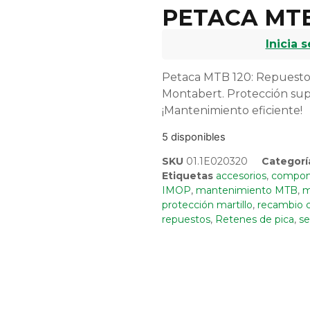
PETACA MTB
Inicia 
Petaca MTB 120: Repuesto 
Montabert. Protección sup
¡Mantenimiento eficiente!
5 disponibles
SKU
01.1E020320
Categorí
Etiquetas
accesorios
,
compone
IMOP
,
mantenimiento MTB
,
m
protección martillo
,
recambio 
repuestos
,
Retenes de pica
,
se