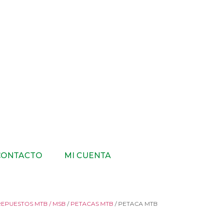
CONTACTO
MI CUENTA
REPUESTOS MTB / MSB
/
PETACAS MTB
/ PETACA MTB