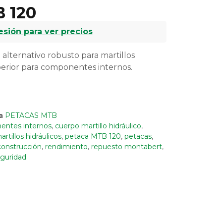
 120
sesión para ver precios
alternativo robusto para martillos
erior para componentes internos.
a
PETACAS MTB
ntes internos
,
cuerpo martillo hidráulico
,
artillos hidráulicos
,
petaca MTB 120
,
petacas
,
construcción
,
rendimiento
,
repuesto montabert
,
guridad