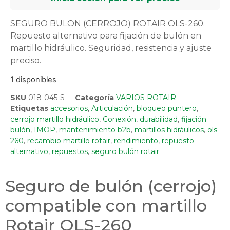
SEGURO BULON (CERROJO) ROTAIR OLS-260.
Repuesto alternativo para fijación de bulón en
martillo hidráulico. Seguridad, resistencia y ajuste
preciso.
1 disponibles
SKU
018-045-S
Categoría
VARIOS ROTAIR
Etiquetas
accesorios
,
Articulación
,
bloqueo puntero
,
cerrojo martillo hidráulico
,
Conexión
,
durabilidad
,
fijación
bulón
,
IMOP
,
mantenimiento b2b
,
martillos hidráulicos
,
ols-
260
,
recambio martillo rotair
,
rendimiento
,
repuesto
alternativo
,
repuestos
,
seguro bulón rotair
Seguro de bulón (cerrojo)
compatible con martillo
Rotair OLS-260