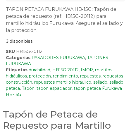
TAPON PETACA FURUKAWA HB-15G: Tapón de
petaca de repuesto (ref. HB15G-20112) para
martillo hidráulico Furukawa. Asegure el sellado y
la protección.
3 disponibles
SKU
HB15G-20112
Categorías
PASADORES FURUKAWA
,
TAPONES
FURUKAWA
Etiquetas
durabilidad
,
HB15G-20112
,
IMOP
,
martillos
hidráulicos
,
protección
,
rendimiento
,
repuestos
,
repuestos
construcción
,
repuestos martillo hidráulico
,
sellado
,
sellado
petaca
,
Tapón
,
tapon espaciador
,
tapón petaca Furukawa
HB-15G
Tapón de Petaca de
Repuesto para Martillo