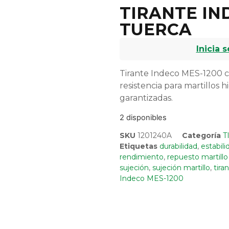
TIRANTE IN
TUERCA
Inicia 
Tirante Indeco MES-1200 c
resistencia para martillos 
garantizadas.
2 disponibles
SKU
1201240A
Categoría
T
Etiquetas
durabilidad
,
estabili
rendimiento
,
repuesto martillo 
sujeción
,
sujeción martillo
,
tira
Indeco MES-1200