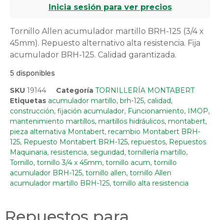
Inicia sesión para ver precios
Tornillo Allen acumulador martillo BRH-125 (3/4 x
45mm). Repuesto alternativo alta resistencia. Fija
acumulador BRH-125. Calidad garantizada.
5 disponibles
SKU
19144
Categoría
TORNILLERÍA MONTABERT
Etiquetas
acumulador martillo
,
brh-125
,
calidad
,
construcción
,
fijación acumulador
,
Funcionamiento
,
IMOP
,
mantenimiento martillos
,
martillos hidráulicos
,
montabert
,
pieza alternativa Montabert
,
recambio Montabert BRH-
125
,
Repuesto Montabert BRH-125
,
repuestos
,
Repuestos
Maquinaria
,
resistencia
,
seguridad
,
tornillería martillo
,
Tornillo
,
tornillo 3/4 x 45mm
,
tornillo acum
,
tornillo
acumulador BRH-125
,
tornillo allen
,
tornillo Allen
acumulador martillo BRH-125
,
tornillo alta resistencia
Repuestos para