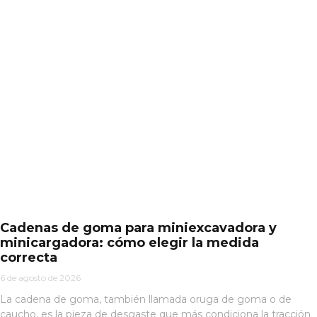
Cadenas de goma para miniexcavadora y
minicargadora: cómo elegir la medida
correcta
6 de agosto de 2026
La cadena de goma, también llamada oruga de goma o de
caucho, es la pieza de desgaste que más condiciona la tracción