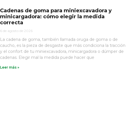
Cadenas de goma para miniexcavadora y
minicargadora: cómo elegir la medida
correcta
6 de agosto de 2026
La cadena de goma, también llamada oruga de goma o de
caucho, es la pieza de desgaste que más condiciona la tracción
y el confort de tu miniexcavadora, minicargadora o dúmper de
cadenas. Elegir mal la medida puede hacer que
Leer más »