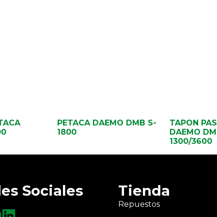
TACA
PETACA DAEMO DMB S-
TAPON PA
00
1800
DAEMO DM
1300/3600
es Sociales
Tienda
Repuestos