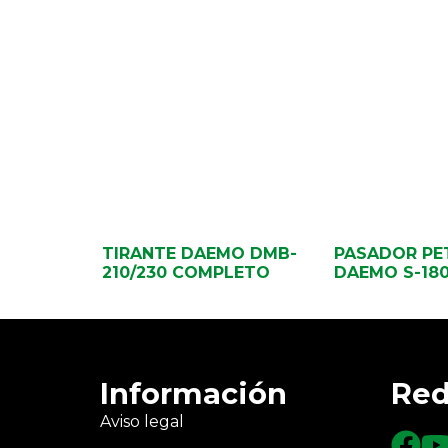
TIRANTE DAEMO DMB-
PASADOR PE
210/230 COMPLETO
DAEMO S-18
Información
Red
Aviso legal