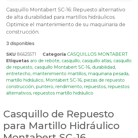
Casquillo Montabert SC-16: Repuesto alternativo
de alta durabilidad para martillos hidráulicos.
Optimice el mantenimiento de su maquinaria de
construcción.
3 disponibles
SKU
86625571
Categoría
CASQUILLOS MONTABERT
Etiquetas
aro de rebote
,
casquillo
,
casquillo atlas
,
casquillo
de repuesto
,
casquillo Montabert SC-16
,
durabilidad
,
entretecho
,
mantenimiento martillos
,
maquinaria pesada
,
martillo hidráulico
,
Montabert SC-16
,
piezas de repuesto
construcción
,
puntero
,
rendimiento
,
repuestos
,
repuestos
alternativos
,
repuestos martillo hidráulico
Casquillo de Repuesto
para Martillo Hidráulico
Montabert SC-16