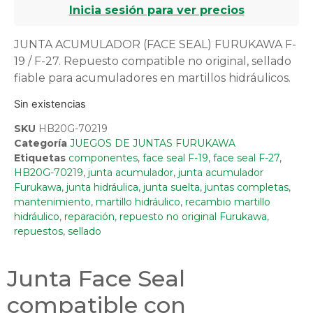
Inicia sesión para ver precios
JUNTA ACUMULADOR (FACE SEAL) FURUKAWA F-
19 / F-27. Repuesto compatible no original, sellado
fiable para acumuladores en martillos hidráulicos.
Sin existencias
SKU
HB20G-70219
Categoría
JUEGOS DE JUNTAS FURUKAWA
Etiquetas
componentes
,
face seal F-19
,
face seal F-27
,
HB20G-70219
,
junta acumulador
,
junta acumulador
Furukawa
,
junta hidráulica
,
junta suelta
,
juntas completas
,
mantenimiento
,
martillo hidráulico
,
recambio martillo
hidráulico
,
reparación
,
repuesto no original Furukawa
,
repuestos
,
sellado
Junta Face Seal
compatible con