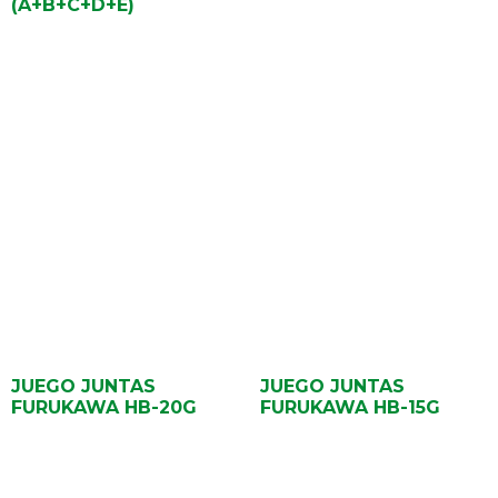
(A+B+C+D+E)
JUEGO JUNTAS
JUEGO JUNTAS
FURUKAWA HB-20G
FURUKAWA HB-15G