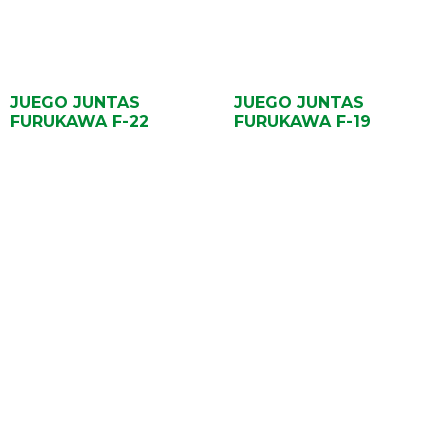
JUEGO JUNTAS
JUEGO JUNTAS
FURUKAWA F-22
FURUKAWA F-19