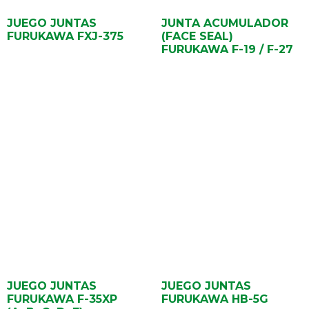
JUEGO JUNTAS
JUNTA ACUMULADOR
FURUKAWA FXJ-375
(FACE SEAL)
FURUKAWA F-19 / F-27
JUEGO JUNTAS
JUEGO JUNTAS
FURUKAWA F-35XP
FURUKAWA HB-5G