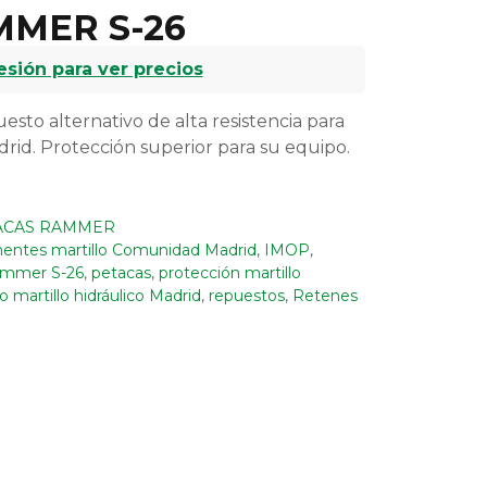
MER S-26
sesión para ver precios
to alternativo de alta resistencia para
drid. Protección superior para su equipo.
ACAS RAMMER
ntes martillo Comunidad Madrid
,
IMOP
,
ammer S-26
,
petacas
,
protección martillo
 martillo hidráulico Madrid
,
repuestos
,
Retenes