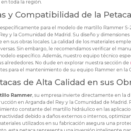
 en toda la región.
as y Compatibilidad de la Petac
 específicamente para el modelo de martillo Rammer S-2
ey y la Comunidad de Madrid. Su diseño y dimensiones g
te en sus obras locales. La calidad de los materiales empl
dversas. Sin embargo, le recomendamos verificar el man
odelo específico. Además, nuestro equipo técnico especia
us alrededores. No dude en explorar nuestra sección de
es para el mantenimiento de su equipo Rammer en la 
etacas de Alta Calidad en sus O
rtillo Rammer
, su empresa invierte directamente en la d
trucción en Arganda del Rey y la Comunidad de Madrid. P
iento constante del martillo hidráulico en las aplicaci
nactividad debido a daños externos o internos, optimizan
materiales utilizados en su fabricación asegura una prote
nto, esta petaca representa una inversión inteligente para