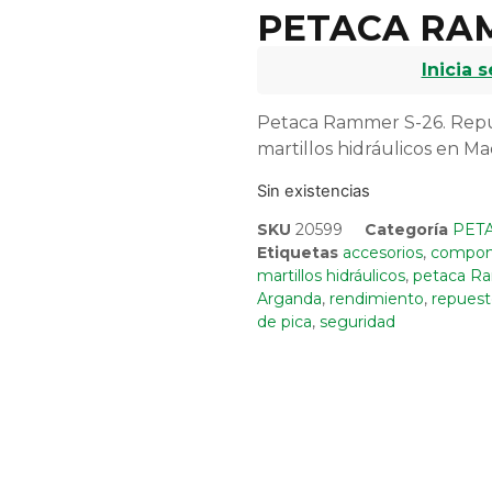
PETACA RAM
Inicia 
Petaca Rammer S-26. Repues
martillos hidráulicos en Ma
Sin existencias
SKU
20599
Categoría
PET
Etiquetas
accesorios
,
compone
martillos hidráulicos
,
petaca R
Arganda
,
rendimiento
,
repuesto
de pica
,
seguridad