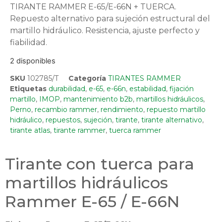
TIRANTE RAMMER E-65/E-66N + TUERCA.
Repuesto alternativo para sujeción estructural del
martillo hidráulico. Resistencia, ajuste perfecto y
fiabilidad.
2 disponibles
SKU
102785/T
Categoría
TIRANTES RAMMER
Etiquetas
durabilidad
,
e-65
,
e-66n
,
estabilidad
,
fijación
martillo
,
IMOP
,
mantenimiento b2b
,
martillos hidráulicos
,
Perno
,
recambio rammer
,
rendimiento
,
repuesto martillo
hidráulico
,
repuestos
,
sujeción
,
tirante
,
tirante alternativo
,
tirante atlas
,
tirante rammer
,
tuerca rammer
Tirante con tuerca para
martillos hidráulicos
Rammer E-65 / E-66N