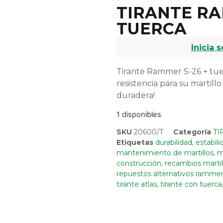
TIRANTE RA
TUERCA
Inicia 
Tirante Rammer S-26 + tuer
resistencia para su martillo
duradera!
1 disponibles
SKU
20600/T
Categoría
TI
Etiquetas
durabilidad
,
estabili
mantenimiento de martillos
,
m
construcción
,
recambios martill
repuestos alternativos ramme
tirante atlas
,
tirante con tuerca