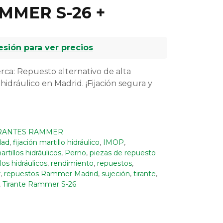
MMER S-26 +
sesión para ver precios
ca: Repuesto alternativo de alta
 hidráulico en Madrid. ¡Fijación segura y
RANTES RAMMER
dad
,
fijación martillo hidráulico
,
IMOP
,
artillos hidráulicos
,
Perno
,
piezas de repuesto
os hidráulicos
,
rendimiento
,
repuestos
,
r
,
repuestos Rammer Madrid
,
sujeción
,
tirante
,
,
Tirante Rammer S-26