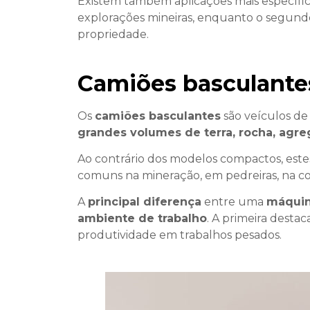
Existem também aplicações mais específi
explorações mineiras, enquanto o segundo 
propriedade.
Camiões basculantes
Os
camiões basculantes
são veículos d
grandes volumes de terra, rocha, agre
Ao contrário dos modelos compactos, este
comuns na mineração, em pedreiras, na co
A
principal diferença
entre uma
máquin
ambiente de trabalho
. A primeira desta
produtividade em trabalhos pesados.