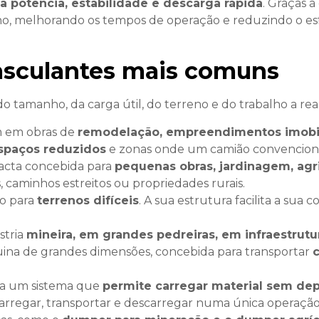
 potência, estabilidade e descarga rápida
. Graças 
ho, melhorando os tempos de operação e reduzindo o es
asculantes mais comuns
 tamanho, da carga útil, do terreno e do trabalho a real
 em obras de
remodelação, empreendimentos imobili
espaços reduzidos
e zonas onde um camião convenciona
cta concebida para
pequenas obras, jardinagem, agr
 caminhos estreitos ou propriedades rurais.
o para
terrenos difíceis
. A sua estrutura facilita a sua
stria
mineira, em grandes pedreiras, em infraestrut
uina de grandes dimensões, concebida para transportar
a um sistema que
permite carregar material sem de
carregar, transportar e descarregar numa única operação