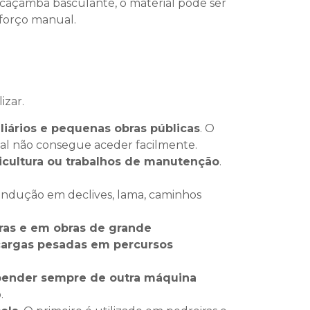
à caçamba basculante, o material pode ser
forço manual.
izar.
ários e pequenas obras públicas
. O
l não consegue aceder facilmente.
icultura ou trabalhos de manutenção
.
 condução em declives, lama, caminhos
uras e em obras de grande
cargas pesadas em percursos
pender sempre de outra máquina
.