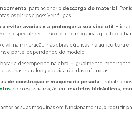
undamental
para acionar a
descarga do material
. Por i
tas, os filtros e possíveis fugas.
 a evitar avarias e a prolongar a sua vida útil
. É igu
umper, especialmente no caso de máquinas que trabalha
ivil, na mineração, nas obras públicas, na agricultura e 
rande porte, dependendo do modelo.
orar o desempenho na obra. É igualmente importante ve
avarias e prolongar a vida útil das máquinas.
as de construção e maquinaria pesada
. Trabalhamo
ntos
, com especialização em
martelos hidráulicos, co
anter as suas máquinas em funcionamento, a reduzir par