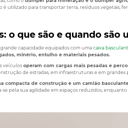
cas, como o
dumper para mineração e o dumper agríc
é utilizado para transportar terra, resíduos vegetais, 
: o que são e quando são u
e grande capacidade equipados com uma
caixa basculan
gados, minério, entulho e materiais pesados.
s veículos
operam com cargas mais pesadas e percor
nstrução de estradas, em infraestruturas e em grandes 
a compacta de construção e um camião basculant
ca-se pela sua agilidade em espaços reduzidos, enquant