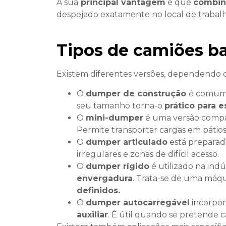
A sua
principal vantagem
é que
combina
despejado exatamente no local de trabal
Tipos de camiões b
Existem diferentes versões, dependendo do
O
dumper de construção
é comum
seu tamanho torna-o
prático para 
O
mini-dumper
é uma versão compa
Permite transportar cargas em pátios,
O
dumper articulado
está preparad
irregulares e zonas de difícil acesso.
O
dumper rígido
é utilizado na indú
envergadura
. Trata-se de uma máq
definidos.
O
dumper autocarregável
incorpor
auxiliar
. É útil quando se pretende 