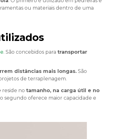
ola
. O primeiro é utilizado em pedreiras e
ferramentas ou materiais dentro de uma
tilizados
te
. São concebidos para
transportar
rem distâncias mais longas.
São
projetos de terraplenagem.
e
reside no
tamanho, na carga útil e no
o o segundo oferece maior capacidade e