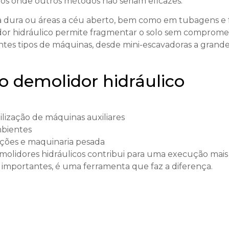
os onde outros métodos não seriam eficazes.
 dura ou áreas a céu aberto, bem como em tubagens e
dor hidráulico permite fragmentar o solo sem compromet
entes tipos de máquinas, desde mini-escavadoras a gran
 demolidor hidráulico
lização de máquinas auxiliares
mbientes
ações e maquinaria pesada
emolidores hidráulicos contribui para uma execução mais
o importantes, é uma ferramenta que faz a diferença.