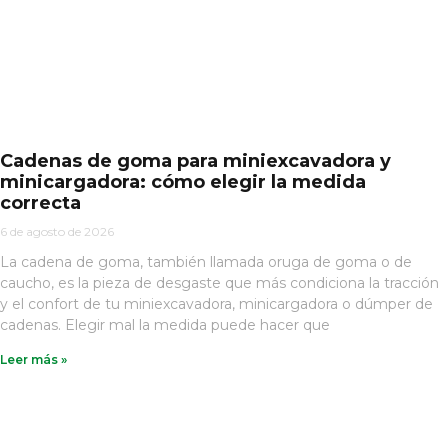
Cadenas de goma para miniexcavadora y
minicargadora: cómo elegir la medida
correcta
6 de agosto de 2026
La cadena de goma, también llamada oruga de goma o de
caucho, es la pieza de desgaste que más condiciona la tracción
y el confort de tu miniexcavadora, minicargadora o dúmper de
cadenas. Elegir mal la medida puede hacer que
Leer más »