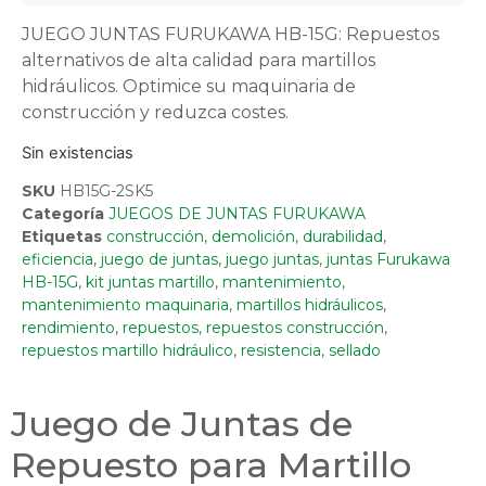
JUEGO JUNTAS FURUKAWA HB-15G: Repuestos
alternativos de alta calidad para martillos
hidráulicos. Optimice su maquinaria de
construcción y reduzca costes.
Sin existencias
SKU
HB15G-2SK5
Categoría
JUEGOS DE JUNTAS FURUKAWA
Etiquetas
construcción
,
demolición
,
durabilidad
,
eficiencia
,
juego de juntas
,
juego juntas
,
juntas Furukawa
HB-15G
,
kit juntas martillo
,
mantenimiento
,
mantenimiento maquinaria
,
martillos hidráulicos
,
rendimiento
,
repuestos
,
repuestos construcción
,
repuestos martillo hidráulico
,
resistencia
,
sellado
Juego de Juntas de
Repuesto para Martillo